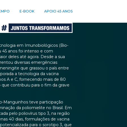
TEMPO
E-BOOK
APOIO 45 ANOS
cnologia em Imunobiológicos (Bio-
 45 anos foi intenso e com
aior deles até agora. Desde a sua
nfrentou diversas emergências
meningite que grassou o país entre
orporada a tecnologia da vacina
pos A e C, fornecendo mais de 80
 que contribuiu para o fim da grave
o-Manguinhos teve participação
minação da poliomielite no Brasil. Em
da pelo poliovírus tipo 3, na região
enas 40 dias, formulações de vacina
potencializada para o sorotipo 3, que