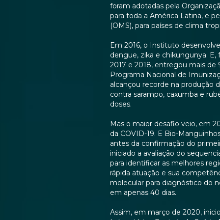
foram adotadas pela Organizaç
para toda a América Latina, e p
(OMS), para países de clima tropi
Em 2016, o Instituto desenvolve
dengue, zika e chikungunya. E, 
2017 e 2018, entregou mais de 
Programa Nacional de Imunizaç
alcançou recorde na produção da 
contra sarampo, caxumba e rubé
doses.
Mas o maior desafio veio, em 
da COVID-19. E Bio-Manguinho
antes da confirmação do primeiro
iniciado a avaliação do seque
para identificar as melhores reg
rápida atuação e sua competênci
molecular para diagnóstico do n
em apenas 40 dias.
Assim, em março de 2020, inicio