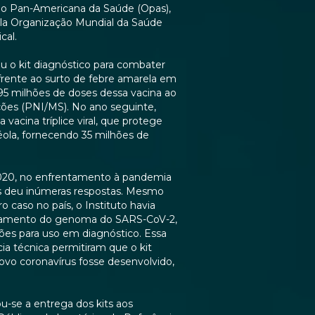
ão Pan-Americana da Saúde (Opas),
ela Organização Mundial da Saúde
cal.
u o kit diagnóstico para combater
frente ao surto de febre amarela em
95 milhões de doses dessa vacina ao
ões (PNI/MS). No ano seguinte,
vacina tríplice viral, que protege
ola, fornecendo 35 milhões de
2020, no enfrentamento à pandemia
s deu inúmeras respostas. Mesmo
 caso no país, o Instituto havia
nciamento do genoma do SARS-CoV-2,
iões para uso em diagnóstico. Essa
a técnica permitiram que o kit
ovo coronavírus fosse desenvolvido,
u-se a entrega dos kits aos