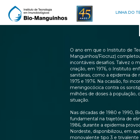
LINHA DO 
O ano em que o Instituto de Te
Manguinhos/Fiocruz) completou
incontáveis desafios. Talvez o m
criação, em 1976, o Instituto e
sanitárias, como a epidemia de 
1975 e 1976. Na ocasião, foi inc
meningocócica contra os soroti
milhões de doses à população, o
situação.
Nas décadas de 1980 e 1990, Bi
fundamental na trajetória de eli
1986, durante a epidemia provoca
Nordeste, disponibilizou, em ap
monovalente tipo 3 e trivalente 