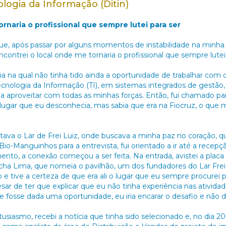
ologia da Informação (Ditin)
rnaria o profissional que sempre lutei para ser
e, após passar por alguns momentos de instabilidade na minha v
ncontrei o local onde me tornaria o profissional que sempre lutei 
ia na qual não tinha tido ainda a oportunidade de trabalhar com
cnologia da Informação (TI), em sistemas integrados de gestão, 
ria aproveitar com todas as minhas forças. Então, fui chamado p
ugar que eu desconhecia, mas sabia que era na Fiocruz, o qu
tava o Lar de Frei Luiz, onde buscava a minha paz no coração,
io-Manguinhos para a entrevista, fui orientado a ir até a recep
nto, a conexão começou a ser feita. Na entrada, avistei a plac
ocha Lima, que nomeia o pavilhão, um dos fundadores do Lar Fre
 tive a certeza de que era ali o lugar que eu sempre procurei pa
esar de ter que explicar que eu não tinha experiência nas ativida
 fosse dada uma oportunidade, eu iria encarar o desafio e não d
siasmo, recebi a notícia que tinha sido selecionado e, no dia 20