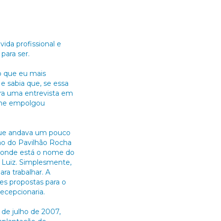
ida profissional e
para ser.
 o que eu mais
e sabia que, se essa
ara uma entrevista em
e me empolgou
 que andava um pouco
ção do Pavilhão Rocha
a onde está o nome do
i Luiz. Simplesmente,
ra trabalhar. A
des propostas para o
ecepcionaria.
 de julho de 2007,