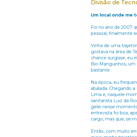
Divisão de Tecn
Um local onde me to
Foi no ano de 2007 qu
pessoal, finalmente e
Vinha de uma trajetór
gostava na área de Te
chance surgisse, eu i
Bio-Manguinhos, um l
bastante.
Na época, eu frequen
abalada. Chegando a B
Lima e, naquele mome
sanitarista Luiz da R
gelei nesse momento e
entrevista foi boa, ap
cargo, mas que, se me
Então, com muito entu