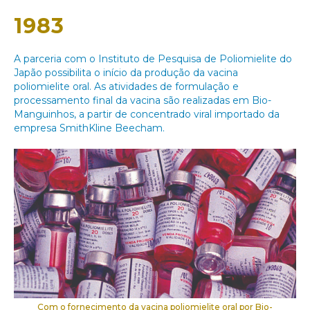
1983
A parceria com o Instituto de Pesquisa de Poliomielite do
Japão possibilita o início da produção da vacina
poliomielite oral. As atividades de formulação e
processamento final da vacina são realizadas em Bio-
Manguinhos, a partir de concentrado viral importado da
empresa SmithKline Beecham.
Com o fornecimento da vacina poliomielite oral por Bio-