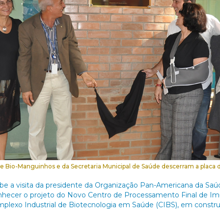
e Bio-Manguinhos e da Secretaria Municipal de Saúde descerram a placa d
e a visita da presidente da Organização Pan-Americana da Saúd
nhecer o projeto do Novo Centro de Processamento Final de Im
mplexo Industrial de Biotecnologia em Saúde (CIBS), em const