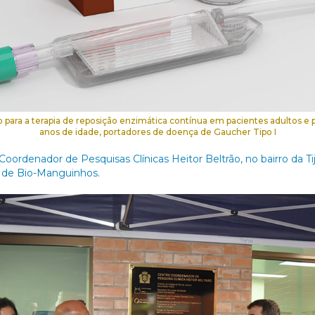
para a terapia de reposição enzimática contínua em pacientes adultos e pe
anos de idade, portadores de doença de Gaucher Tipo I
oordenador de Pesquisas Clínicas Heitor Beltrão, no bairro da T
s de Bio-Manguinhos.